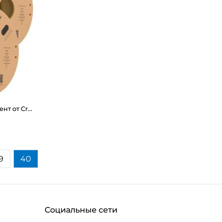
HYPER PLA 3d пластик филамент от Creality 1.0 кг
9
40
Социальные сети