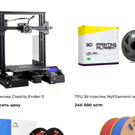
нтер Creality Ender-3
сить цену
240 000 so'm