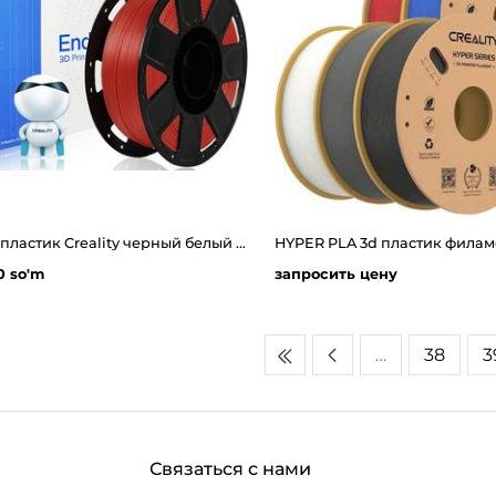
Pla 3d пластик Creality черный белый синий серый красный 0.25 кг
0 so'm
запросить цену
…
38
3
Связаться с нами