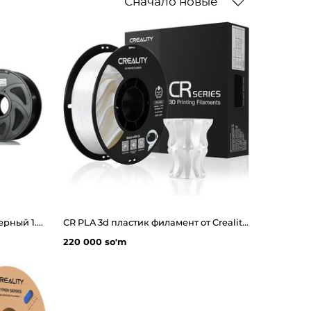
Сначало новые
TPU 3d пластик MyFilament черный 1.0 кг
CR PLA 3d пластик филамент от Creality 1.0 кг
220 000 so'm