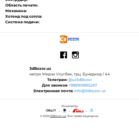
Область печати:
Механика:
Хотенд под сопла:
Система подачи:
3dBozor.uz
метро Мирзо Улугбек, трц. Бунедкор / 44
Телеграм:
@uz3dBozor
Для звонков
+998909955267
Электронная почта:
info@3dbozor.uz
Powered by
© 2026
3dBozor.uz
. Все права защищены.