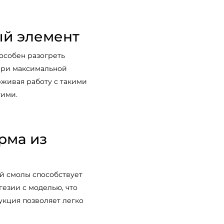
й элемент
особен разогреть
(при максимальной
ерживая работу с такими
гими.
рма из
й смолы способствует
езии с моделью, что
укция позволяет легко