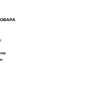
ТОВАРА
:
ла:
и: