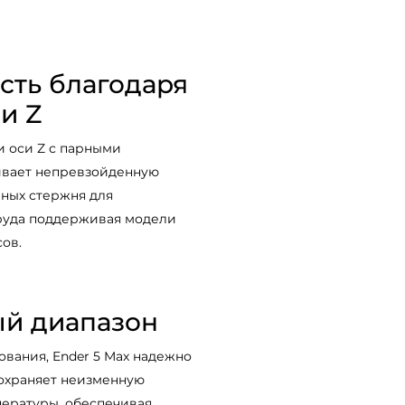
сть благодаря
и Z
 оси Z с парными
ивает непревзойденную
йных стержня для
труда поддерживая модели
сов.
й диапазон
вания, Ender 5 Max надежно
 сохраняет неизменную
пературы, обеспечивая