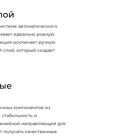
лой
системе автоматического
чивает идеально ровную
ункция исключает ручную
 слой, который создает
ные
енных компонентов из
 стабильность и
 линейной направляющей для
т получать качественные