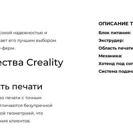
ОПИСАНИЕ 
сокой надежностью и
Блок питания:
лает его лучшим выбором
Экструдер:
D-ферм.
Область печати
Механика:
тва Creality
Хотенд под соп
Система подач
ть печати
во печати с точным
тличаются безупречной
ой геометрией, что
ния клиентов.