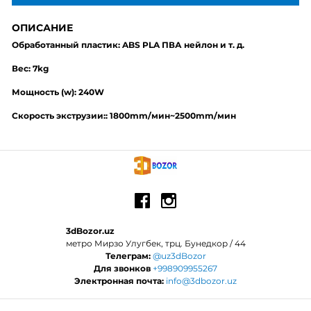
ОПИСАНИЕ
Обработанный пластик: ABS PLA ПВА нейлон и т. д.
Вес: 7kg
Мощность (w): 240W
Скорость экструзии:: 1800mm/мин~2500mm/мин
3dBozor.uz
метро Мирзо Улугбек, трц. Бунедкор / 44
Телеграм:
@uz3dBozor
Для звонков
+998909955267
Электронная почта:
info@3dbozor.uz