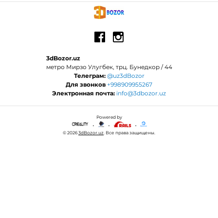
3dBozor.uz
метро Мирзо Улугбек, трц. Бунедкор / 44
Телеграм:
@uz3dBozor
Для звонков
+998909955267
Электронная почта:
info@3dbozor.uz
Powered by
© 2026
3dBozor.uz
. Все права защищены.