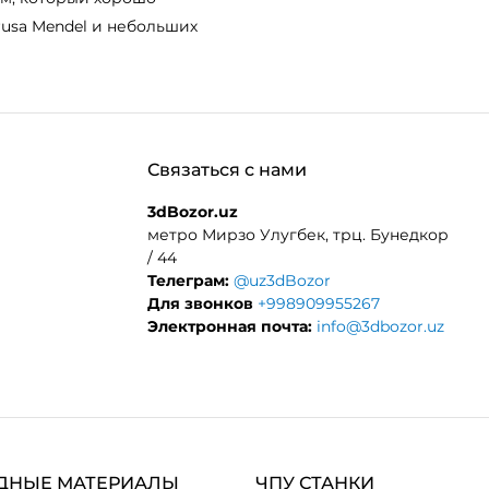
rusa Mendel и небольших
Связаться с нами
3dBozor.uz
метро Мирзо Улугбек, трц. Бунедкор
/ 44
Телеграм:
@uz3dBozor
Для звонков
+998909955267
Электронная почта:
info@3dbozor.uz
ДНЫЕ МАТЕРИАЛЫ
ЧПУ СТАНКИ