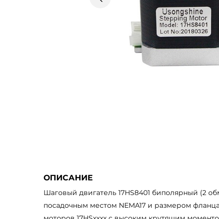
пред.
ОПИСАНИЕ
Шаговый двигатель 17HS8401 биполярный (2 обм
посадочным местом NEMA17 и размером фланца 
моторов 17HSxxxx с высоким крутящим момент