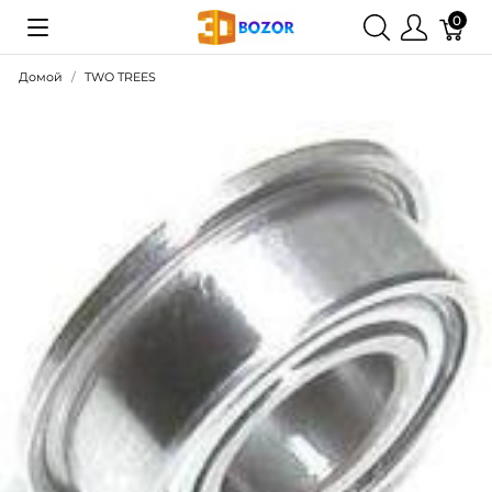
0
Домой
TWO TREES