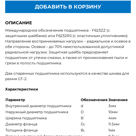
ДОБАВИТЬ В КОРЗИНУ
ОПИСАНИЕ
Международное обозначение подшипника - F623ZZ (с
защитными шайбами) или F6232RS (с эластичным уплотнением).
Направление воспринимаемых нагрузок – радиальное и осевое в
обе стороны. Осевое – до 70% неиспользованной допустимой
радиальной нагрузки. Защитная шайба предохраняет
подшипник от утечки смазки, а также от проникновения пыли и
грязи в полость подшипника.
Два спаренных подшипника используются в качестве шкива для
ремня GT-2.
Характеристики
Параметр
Обозначение
Значение
Внутренний диаметр подшипника
d
3мм
Наружный диаметр подшипника
D
10мм
Ширина подшипника
В
4мм
Диаметр фланца
D
11.5мм
1
Толщина фланца
B
1мм
1