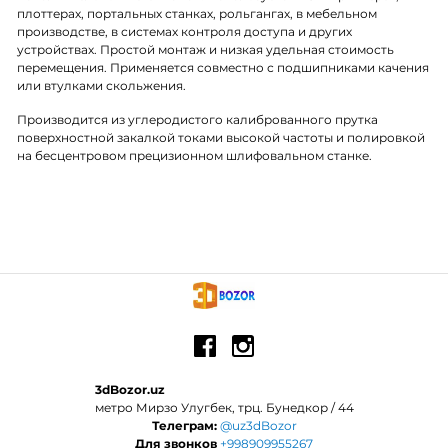
плоттерах, портальных станках, рольгангах, в мебельном
производстве, в системах контроля доступа и других
устройствах. Простой монтаж и низкая удельная стоимость
перемещения. Применяется совместно с подшипниками качения
или втулками скольжения.
Производится из углеродистого калиброванного прутка
поверхностной закалкой токами высокой частоты и полировкой
на бесцентровом прецизионном шлифовальном станке.
3dBozor.uz
метро Мирзо Улугбек, трц. Бунедкор / 44
Телеграм:
@uz3dBozor
Для звонков
+998909955267