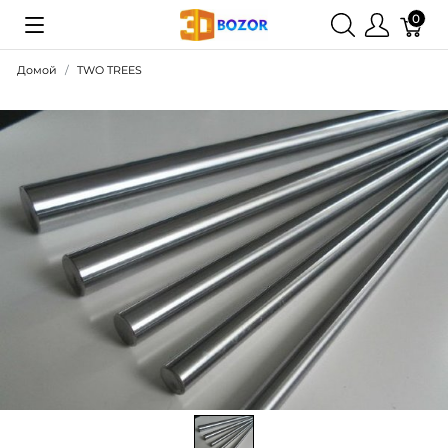
0
Домой
TWO TREES