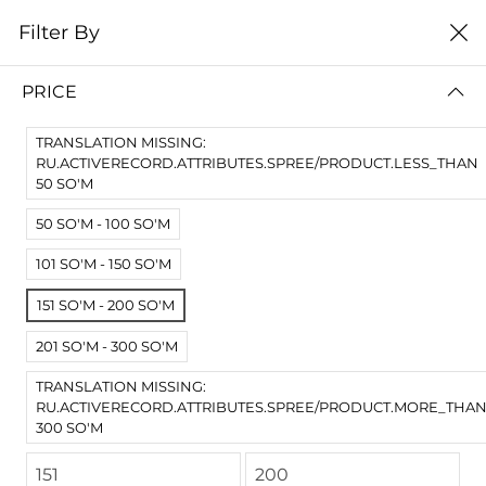
0
Filter By
Домой
3D принтеры
FDM
PRICE
FDM
TRANSLATION MISSING:
цена от высокой к
Filter By
RU.ACTIVERECORD.ATTRIBUTES.SPREE/PRODUCT.LESS_THAN
низкой
50 SO'M
No Results
50 SO'M - 100 SO'M
Not Found Filters1
101 SO'M - 150 SO'M
Not Found Filters2
151 SO'M - 200 SO'M
201 SO'M - 300 SO'M
TRANSLATION MISSING:
RU.ACTIVERECORD.ATTRIBUTES.SPREE/PRODUCT.MORE_THA
300 SO'M