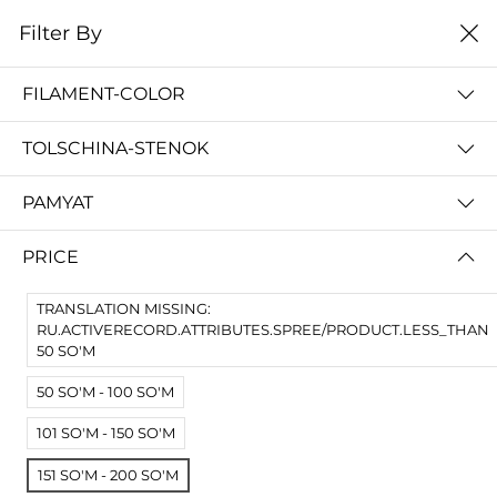
0
Filter By
Домой
ЧПУ - CNC Openbuilds
FILAMENT-COLOR
ЧПУ - CNC OPENBUILDS
TOLSCHINA-STENOK
Filter By
Сортировать
PAMYAT
No Results
PRICE
Not Found Filters1
Not Found Filters2
TRANSLATION MISSING:
RU.ACTIVERECORD.ATTRIBUTES.SPREE/PRODUCT.LESS_THAN
50 SO'M
50 SO'M - 100 SO'M
101 SO'M - 150 SO'M
151 SO'M - 200 SO'M