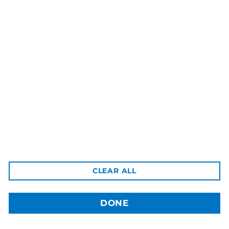
3dBozor.uz
метро Мирзо Улугбек, трц. Бунедкор / 44
Телеграм:
@uz3dBozor
Для звонков
+998909955267
Электронная почта:
info@3dbozor.uz
Powered by
© 2026
3dBozor.uz
. Все права защищены.
CLEAR ALL
DONE