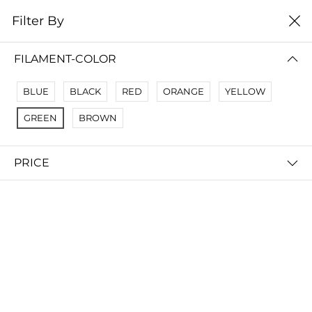
0
Filter By
Домой
Расходные материалы
Филаменты
ABS+
FILAMENT-COLOR
ABS+
BLUE
BLACK
RED
ORANGE
YELLOW
Filter By
Сортировать
GREEN
BROWN
PRICE
PLA-F - композитный филамент для 3д принтера 1.0 кг
160 000 so'm