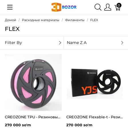
0
Домой
Расходные материалы
Филаменты
FLEX
FLEX
Filter By
Name Z A
CREOZONE TPU - Резиновый 3D пластик филамент для 3д принтера. Наивысшего качества
CREOZONE Flexable-t - Резиновый 3D пластик филамент для 3д принтера. Наивысшего качества
270 000 so'm
270 000 so'm