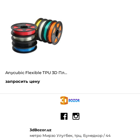
Anycubic Flexible TPU 3D Пластик - филамент 0.5 kg
запросить цену
3dBozor.uz
метро Мирзо Улугбек, трц. Бунедкор / 44