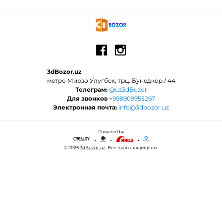
3dBozor.uz
метро Мирзо Улугбек, трц. Бунедкор / 44
Телеграм:
@uz3dBozor
Для звонков
+998909955267
Электронная почта:
info@3dbozor.uz
Powered by
© 2026
3dBozor.uz
. Все права защищены.