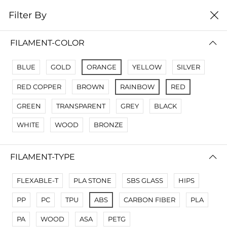
0
Filter By
Домой
Расходные материалы
Филаменты
FILAMENT-COLOR
ФИЛАМЕНТЫ
BLUE
GOLD
ORANGE
YELLOW
SILVER
Filter By
Name A Z
RED COPPER
BROWN
RAINBOW
RED
No Results
GREEN
TRANSPARENT
GREY
BLACK
Not Found Filters1
WHITE
WOOD
BRONZE
Not Found Filters2
FILAMENT-TYPE
FLEXABLE-T
PLA STONE
SBS GLASS
HIPS
PP
PC
TPU
ABS
CARBON FIBER
PLA
PA
WOOD
ASA
PETG