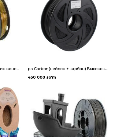
PEI Высокопрочная нить для инженерного 3д печати на 3d принтере
pa Carbon(нейлон + карбон) Высококачественная нить из углеродного волокна для 3d принтера
450 000 so'm