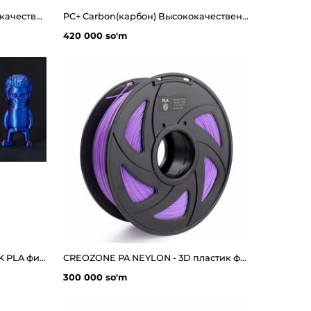
PETG Carbon(карбон) Высококачественная нить из углеродного волокна для 3d принтера
PC+ Carbon(карбон) Высококачественная нить из углеродного волокна для 3d принтера
420 000 so'm
двухцветный(2х) цветный SILK PLA филамент
CREOZONE PA NEYLON - 3D пластик филамент для 3д принтера. Наивысшего качества
300 000 so'm