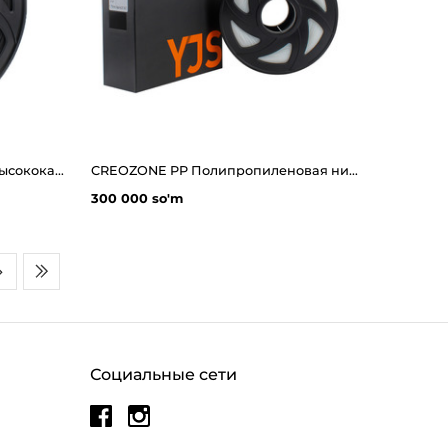
CREOZONE Carbon(карбон) Высококачественная нить из углеродного волокна для 3d принтера
CREOZONE PP Полипропиленовая нить для 3D-принтера
300 000 so'm
Социальные сети