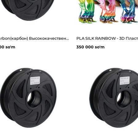
PC+ Carbon(карбон) Высококачественная нить из углеродного волокна для 3d принтера
00 so'm
350 000 so'm