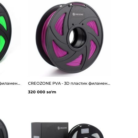
CREOZONE ASA - 3D пластик филамент для 3д принтера. Наивысшего качества
CREOZONE PVA - 3D пластик филамент для 3д принтера 0.5кг. Наивысшего качества
320 000 so'm