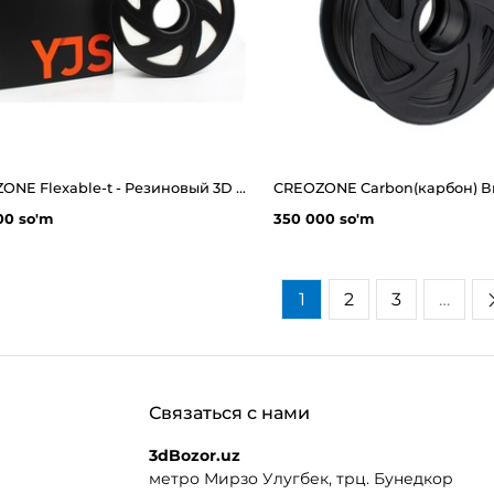
CREOZONE Flexable-t - Резиновый 3D пластик филамент для 3д принтера. Наивысшего качества
00 so'm
350 000 so'm
1
2
3
…
Связаться с нами
3dBozor.uz
метро Мирзо Улугбек, трц. Бунедкор