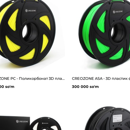
CREOZONE PC - Поликорбонат 3D пластик филамент для 3д принтера. Наивысшего качества
00 so'm
300 000 so'm