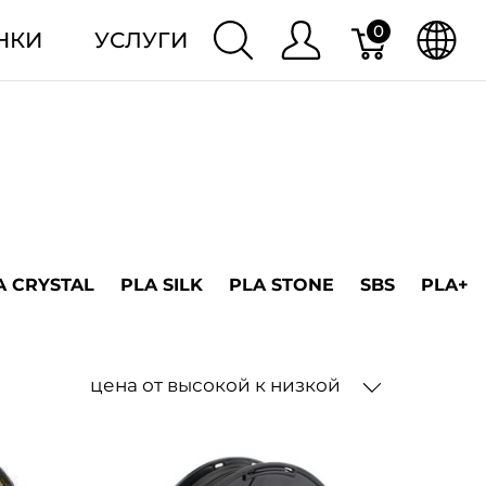
0
НКИ
УСЛУГИ
A CRYSTAL
PLA SILK
PLA STONE
SBS
PLA+
цена от высокой к низкой