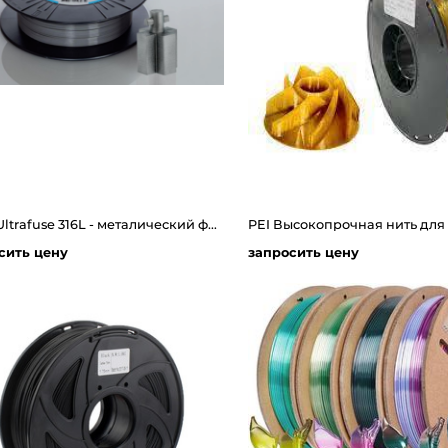
BASF Ultrafuse 316L - металический филамент для 3д принтера
сить цену
запросить цену