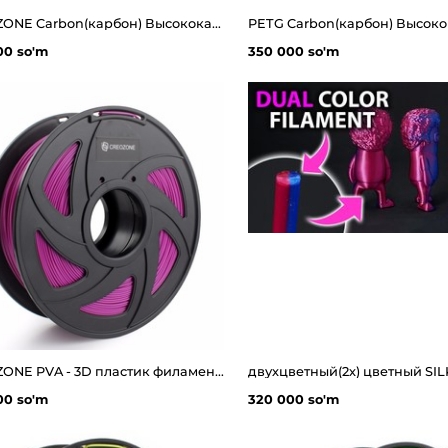
CREOZONE Carbon(карбон) Высококачественная нить из углеродного волокна для 3d принтера
00 so'm
350 000 so'm
CREOZONE PVA - 3D пластик филамент для 3д принтера 0.5кг. Наивысшего качества
00 so'm
320 000 so'm