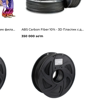
PLA SILK RAINBOW - 3D Пластик филамент глянцевая радуга
ABS Carbon Fiber 10% - 3D Пластик с добавлением каробоновых волокн
350 000 so'm