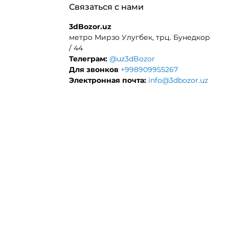
Связаться с нами
3dBozor.uz
метро Мирзо Улугбек, трц. Бунедкор
/ 44
Телеграм:
@uz3dBozor
Для звонков
+998909955267
Электронная почта:
info@3dbozor.uz
ДНЫЕ МАТЕРИАЛЫ
ЧПУ СТАНКИ
ЕНТЫ
ЛАЗЕРНЫЕ СТАНКИ
НИКИ ДЛЯ 3Д ПРИНЕТРА
ФРЕЗЕРНЫЕ СТАНКИ
ОЛИМЕРЫ
КОМПЛЕКТУЮЩИЕ - OPENB
РАСХОДНЫЕ МАТЕРИАЛЫ