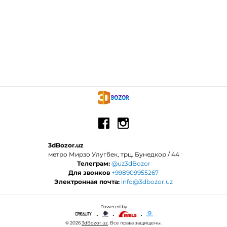
3dBozor.uz
метро Мирзо Улугбек, трц. Бунедкор / 44
Телеграм:
@uz3dBozor
Для звонков
+998909955267
Электронная почта:
info@3dbozor.uz
Powered by
© 2026
3dBozor.uz
. Все права защищены.