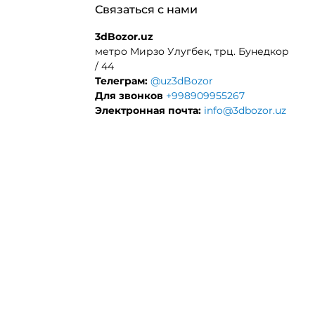
Связаться с нами
3dBozor.uz
метро Мирзо Улугбек, трц. Бунедкор
/ 44
Телеграм:
@uz3dBozor
Для звонков
+998909955267
Электронная почта:
info@3dbozor.uz
ДНЫЕ МАТЕРИАЛЫ
ЧПУ СТАНКИ
ЕНТЫ
ЛАЗЕРНЫЕ СТАНКИ
НИКИ ДЛЯ 3Д ПРИНЕТРА
ФРЕЗЕРНЫЕ СТАНКИ
ОЛИМЕРЫ
КОМПЛЕКТУЮЩИЕ - OPENB
РАСХОДНЫЕ МАТЕРИАЛЫ