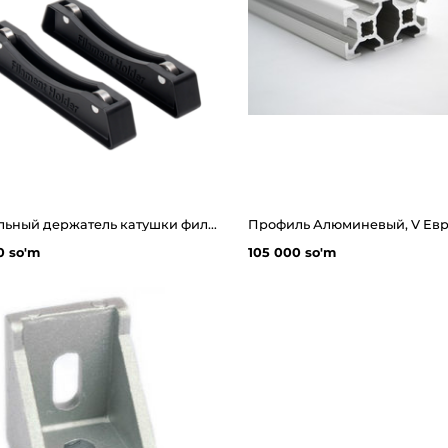
Настольный держатель катушки филамента
0 so'm
105 000 so'm