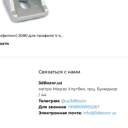
Уголок(фитинг) 2080 для профиля V-slot 20х20
 so'm
Связаться с нами
3dBozor.uz
метро Мирзо Улугбек, трц. Бунедкор
/ 44
Телеграм:
@uz3dBozor
Для звонков
+998909955267
Электронная почта:
info@3dbozor.uz