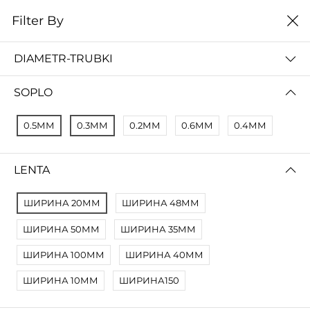
0
Filter By
Домой
Расходные материалы
Комплектующие
DIAMETR-TRUBKI
КОМПЛЕКТУЮЩИЕ
SOPLO
Filter By
Сортировать
0.5ММ
0.3ММ
0.2ММ
0.6ММ
0.4ММ
No Results
Not Found Filters1
LENTA
Not Found Filters2
ШИРИНА 20ММ
ШИРИНА 48ММ
ШИРИНА 50ММ
ШИРИНА 35ММ
ШИРИНА 100ММ
ШИРИНА 40ММ
ШИРИНА 10ММ
ШИРИНА150