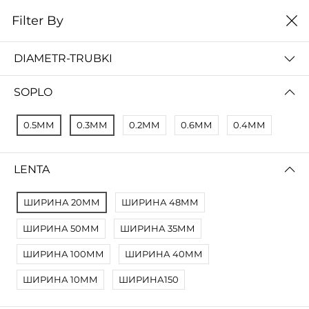
0
Filter By
Домой
Расходные материалы
Комплектующие
DIAMETR-TRUBKI
КОМПЛЕКТУЮЩИЕ
SOPLO
Filter By
Сортировать
0.5ММ
0.3ММ
0.2ММ
0.6ММ
0.4ММ
No Results
Not Found Filters1
LENTA
Not Found Filters2
ШИРИНА 20ММ
ШИРИНА 48ММ
ШИРИНА 50ММ
ШИРИНА 35ММ
ШИРИНА 100ММ
ШИРИНА 40ММ
ШИРИНА 10ММ
ШИРИНА150