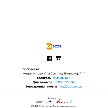
3dBozor.uz
метро Мирзо Улугбек, трц. Бунедкор / 44
Телеграм:
@uz3dBozor
Для звонков
+998909955267
Электронная почта:
info@3dbozor.uz
Powered by
© 2026
3dBozor.uz
. Все права защищены.