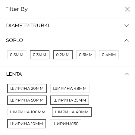
0
Filter By
Домой
Расходные материалы
Комплектующие
DIAMETR-TRUBKI
КОМПЛЕКТУЮЩИЕ
SOPLO
Filter By
Сортировать
0.5ММ
0.3ММ
0.2ММ
0.6ММ
0.4ММ
No Results
Not Found Filters1
LENTA
Not Found Filters2
ШИРИНА 20ММ
ШИРИНА 48ММ
ШИРИНА 50ММ
ШИРИНА 35ММ
ШИРИНА 100ММ
ШИРИНА 40ММ
ШИРИНА 10ММ
ШИРИНА150