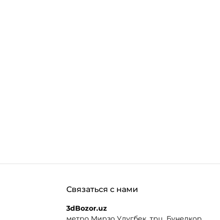
.MORE_THAN
Связаться с нами
3dBozor.uz
метро Мирзо Улугбек, трц. Бунедкор