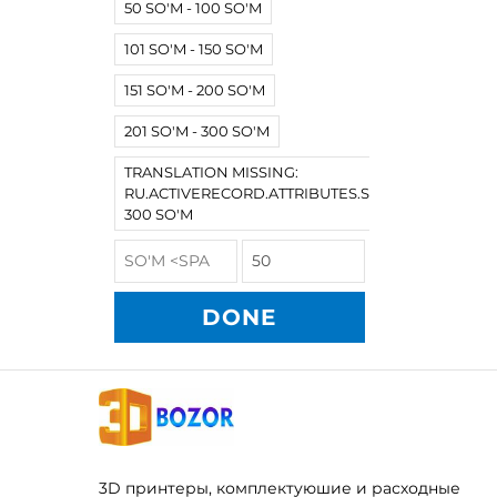
50 SO'M - 100 SO'M
101 SO'M - 150 SO'M
151 SO'M - 200 SO'M
201 SO'M - 300 SO'M
TRANSLATION MISSING:
RU.ACTIVERECORD.ATTRIBUTES.SPREE/PRODUCT
300 SO'M
DONE
3D принтеры, комплектуюшие и расходные