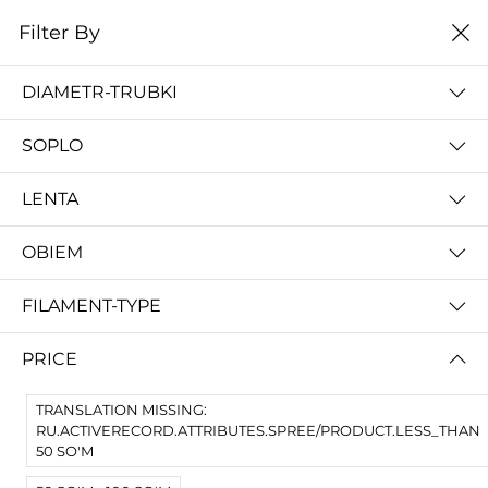
0
Filter By
Домой
Расходные материалы
Расходники
DIAMETR-TRUBKI
РАСХОДНИКИ
SOPLO
Filter By
Сортировать
LENTA
OBIEM
FILAMENT-TYPE
PRICE
TRANSLATION MISSING:
RU.ACTIVERECORD.ATTRIBUTES.SPREE/PRODUCT.LESS_THAN
Creozone Подложка для горячего стола на 3D принтер 214х214
Дихлорметан - Растворитель PLA, ABS, HIPS, SBS, PETG 3d пластиков 0.5л.(665гр)
50 SO'M
45 000 so'm
100 000 so'm