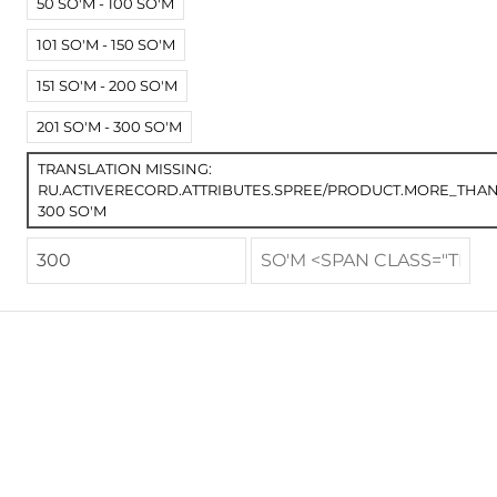
50 SO'M - 100 SO'M
101 SO'M - 150 SO'M
151 SO'M - 200 SO'M
201 SO'M - 300 SO'M
TRANSLATION MISSING:
RU.ACTIVERECORD.ATTRIBUTES.SPREE/PRODUCT.MORE_THA
300 SO'M
Термостойкий Каптоновый скотч лента. Kapton Tape ширина 10-100мм
Синий скотч Blue-tape Ultimaker
20 000 so'm
70 000 so'm