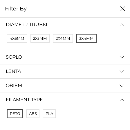
0
Filter By
Домой
Расходные материалы
Расходники
DIAMETR-TRUBKI
РАСХОДНИКИ
4Х6ММ
2Х3ММ
2Х4ММ
3Х4ММ
цена от низкой к
Filter By
высокой
SOPLO
No Results
Not Found Filters1
LENTA
Not Found Filters2
OBIEM
FILAMENT-TYPE
PETG
ABS
PLA