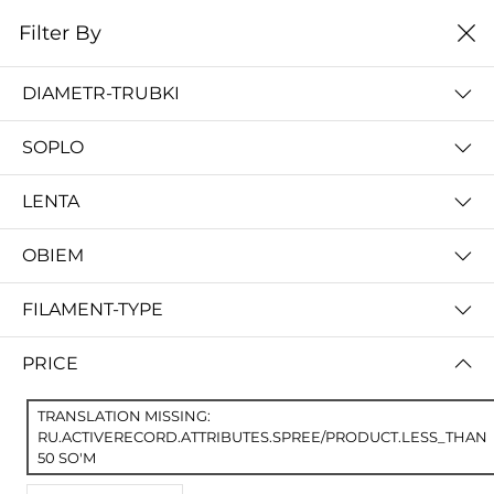
0
Filter By
Домой
Расходные материалы
Расходники
DIAMETR-TRUBKI
РАСХОДНИКИ
SOPLO
Filter By
Сначало новые
LENTA
No Results
OBIEM
Not Found Filters1
Not Found Filters2
FILAMENT-TYPE
PRICE
TRANSLATION MISSING:
RU.ACTIVERECORD.ATTRIBUTES.SPREE/PRODUCT.LESS_THAN
50 SO'M