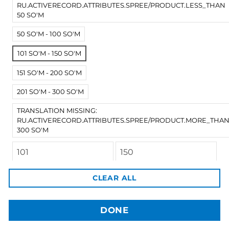
RU.ACTIVERECORD.ATTRIBUTES.SPREE/PRODUCT.LESS_THAN
50 SO'M
50 SO'M - 100 SO'M
101 SO'M - 150 SO'M
151 SO'M - 200 SO'M
201 SO'M - 300 SO'M
TRANSLATION MISSING:
RU.ACTIVERECORD.ATTRIBUTES.SPREE/PRODUCT.MORE_THA
300 SO'M
3dBozor.uz
метро Мирзо Улугбек, трц. Бунедкор / 44
Телеграм:
@uz3dBozor
Для звонков
+998909955267
CLEAR ALL
Электронная почта:
info@3dbozor.uz
DONE
Powered by
© 2026
3dBozor.uz
. Все права защищены.