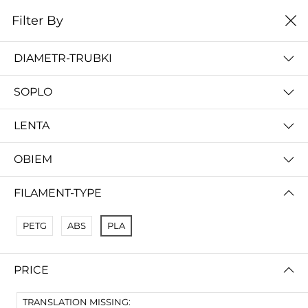
0
Filter By
Домой
Расходные материалы
Расходники
DIAMETR-TRUBKI
РАСХОДНИКИ
SOPLO
цена от высокой к
Filter By
низкой
LENTA
No Results
OBIEM
Not Found Filters1
Not Found Filters2
FILAMENT-TYPE
PETG
ABS
PLA
PRICE
TRANSLATION MISSING: