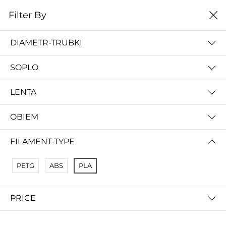
0
Filter By
Домой
Расходные материалы
Расходники
DIAMETR-TRUBKI
РАСХОДНИКИ
SOPLO
Filter By
Name A Z
LENTA
OBIEM
FILAMENT-TYPE
PETG
ABS
PLA
PRICE
ПЛА пластик. Наборы 8/10/12/14 цветов. Для 3Д ручки. 3D принтера
10 000 so'm