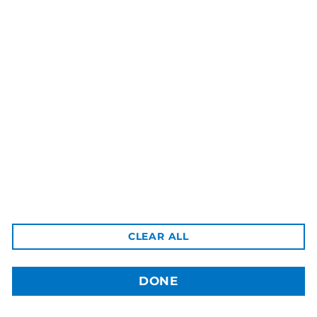
3dBozor.uz
метро Мирзо Улугбек, трц. Бунедкор / 44
Телеграм:
@uz3dBozor
Для звонков
+998909955267
Электронная почта:
info@3dbozor.uz
Powered by
© 2026
3dBozor.uz
. Все права защищены.
CLEAR ALL
DONE