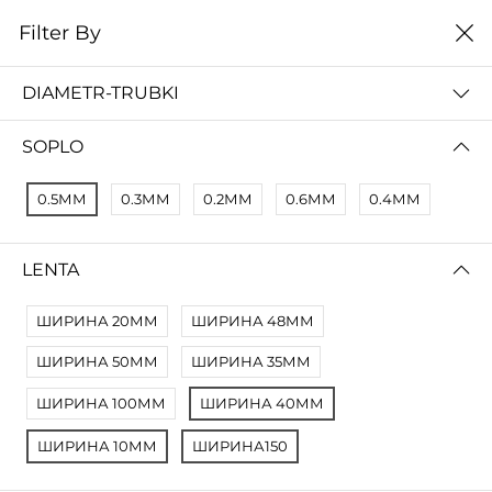
0
Filter By
Домой
Расходные материалы
Расходники
DIAMETR-TRUBKI
РАСХОДНИКИ
SOPLO
Filter By
Сортировать
0.5ММ
0.3ММ
0.2ММ
0.6ММ
0.4ММ
No Results
Not Found Filters1
LENTA
Not Found Filters2
ШИРИНА 20ММ
ШИРИНА 48ММ
ШИРИНА 50ММ
ШИРИНА 35ММ
ШИРИНА 100ММ
ШИРИНА 40ММ
ШИРИНА 10ММ
ШИРИНА150