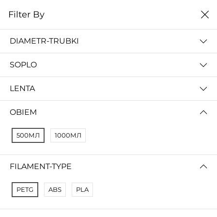
0
Filter By
Домой
Расходные материалы
Расходники
DIAMETR-TRUBKI
РАСХОДНИКИ
SOPLO
цена от низкой к
Filter By
высокой
LENTA
No Results
OBIEM
Not Found Filters1
Not Found Filters2
500МЛ
1000МЛ
FILAMENT-TYPE
PETG
ABS
PLA