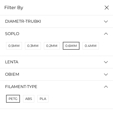
0
Filter By
Домой
Расходные материалы
Расходники
DIAMETR-TRUBKI
РАСХОДНИКИ
SOPLO
цена от низкой к
Filter By
высокой
0.5ММ
0.3ММ
0.2ММ
0.6ММ
0.4ММ
No Results
Not Found Filters1
LENTA
Not Found Filters2
OBIEM
FILAMENT-TYPE
PETG
ABS
PLA