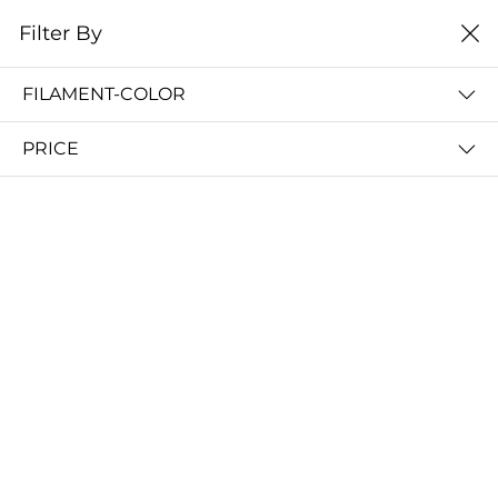
0
Filter By
Домой
Расходные материалы
Смолы для SLA DLP LCD
FILAMENT-COLOR
СМОЛЫ ДЛЯ SLA DLP LCD
PRICE
Filter By
Сортировать
ANYCUBIC Basic resin смола
Фотополимерная смола Dental Sand LCD/DLP 1л от компании HARZ Labs
запросить цену
запросить цену