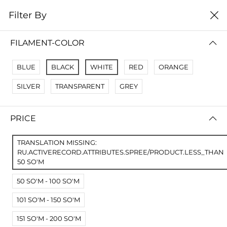
0
Filter By
Домой
Расходные материалы
Смолы для SLA DLP LCD
FILAMENT-COLOR
СМОЛЫ ДЛЯ SLA DLP LCD
BLUE
BLACK
WHITE
RED
ORANGE
Filter By
Name Z A
SILVER
TRANSPARENT
GREY
No Results
PRICE
Not Found Filters1
Not Found Filters2
TRANSLATION MISSING:
RU.ACTIVERECORD.ATTRIBUTES.SPREE/PRODUCT.LESS_THAN
50 SO'M
50 SO'M - 100 SO'M
101 SO'M - 150 SO'M
151 SO'M - 200 SO'M