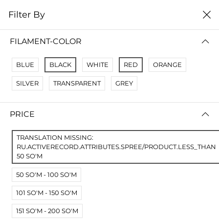
0
Filter By
Домой
Расходные материалы
Смолы для SLA DLP LCD
FILAMENT-COLOR
СМОЛЫ ДЛЯ SLA DLP LCD
BLUE
BLACK
WHITE
RED
ORANGE
Filter By
Name Z A
SILVER
TRANSPARENT
GREY
No Results
PRICE
Not Found Filters1
Not Found Filters2
TRANSLATION MISSING:
RU.ACTIVERECORD.ATTRIBUTES.SPREE/PRODUCT.LESS_THAN
50 SO'M
50 SO'M - 100 SO'M
101 SO'M - 150 SO'M
151 SO'M - 200 SO'M