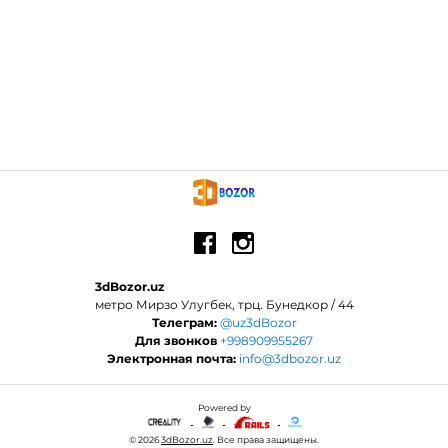
3dBozor.uz
метро Мирзо Улугбек, трц. Бунедкор / 44
Телеграм:
@uz3dBozor
Для звонков
+998909955267
Электронная почта:
info@3dbozor.uz
Powered by
© 2026
3dBozor.uz
. Все права защищены.