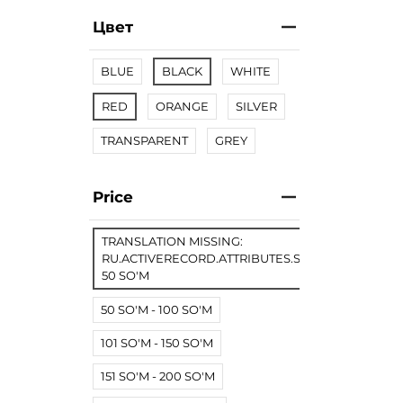
Цвет
BLUE
BLACK
WHITE
RED
ORANGE
SILVER
TRANSPARENT
GREY
Price
TRANSLATION MISSING:
RU.ACTIVERECORD.ATTRIBUTES.SPREE/PRODUCT.
50 SO'M
50 SO'M - 100 SO'M
101 SO'M - 150 SO'M
151 SO'M - 200 SO'M