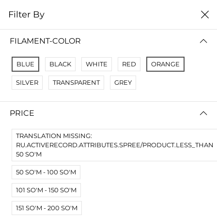
0
Filter By
Домой
Расходные материалы
Смолы для SLA DLP LCD
FILAMENT-COLOR
СМОЛЫ ДЛЯ SLA DLP LCD
BLUE
BLACK
WHITE
RED
ORANGE
Filter By
Сортировать
SILVER
TRANSPARENT
GREY
No Results
PRICE
Not Found Filters1
Not Found Filters2
TRANSLATION MISSING:
RU.ACTIVERECORD.ATTRIBUTES.SPREE/PRODUCT.LESS_THAN
50 SO'M
50 SO'M - 100 SO'M
101 SO'M - 150 SO'M
151 SO'M - 200 SO'M