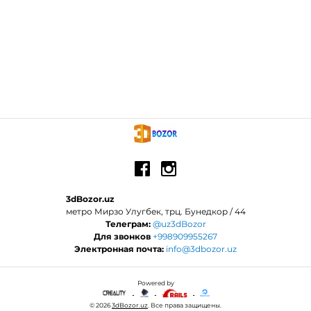
3dBozor.uz
метро Мирзо Улугбек, трц. Бунедкор / 44
Телеграм:
@uz3dBozor
Для звонков
+998909955267
Электронная почта:
info@3dbozor.uz
Powered by
© 2026
3dBozor.uz
. Все права защищены.