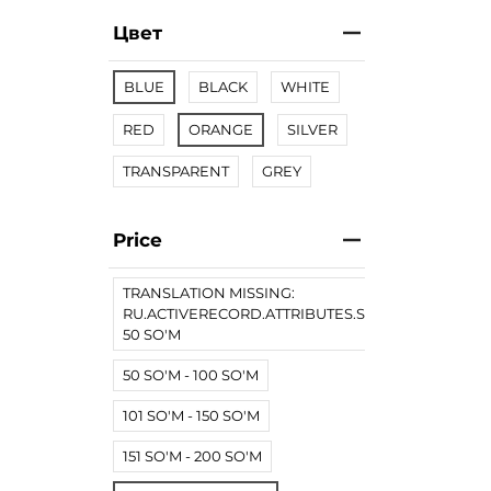
Цвет
BLUE
BLACK
WHITE
RED
ORANGE
SILVER
TRANSPARENT
GREY
Price
TRANSLATION MISSING:
RU.ACTIVERECORD.ATTRIBUTES.SPREE/PRODUCT.
50 SO'M
50 SO'M - 100 SO'M
101 SO'M - 150 SO'M
151 SO'M - 200 SO'M