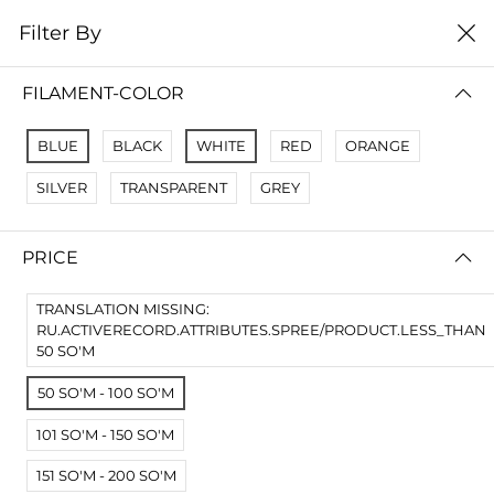
0
Filter By
Домой
Расходные материалы
Смолы для SLA DLP LCD
FILAMENT-COLOR
СМОЛЫ ДЛЯ SLA DLP LCD
BLUE
BLACK
WHITE
RED
ORANGE
Filter By
Сортировать
SILVER
TRANSPARENT
GREY
No Results
PRICE
Not Found Filters1
Not Found Filters2
TRANSLATION MISSING:
RU.ACTIVERECORD.ATTRIBUTES.SPREE/PRODUCT.LESS_THAN
50 SO'M
50 SO'M - 100 SO'M
101 SO'M - 150 SO'M
151 SO'M - 200 SO'M