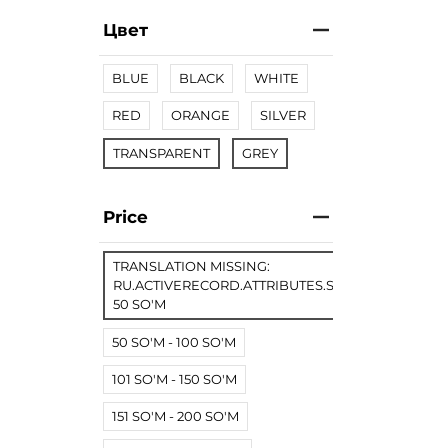
Цвет
BLUE
BLACK
WHITE
RED
ORANGE
SILVER
TRANSPARENT
GREY
Price
TRANSLATION MISSING:
RU.ACTIVERECORD.ATTRIBUTES.SPREE/PRODUCT.
50 SO'M
50 SO'M - 100 SO'M
101 SO'M - 150 SO'M
151 SO'M - 200 SO'M