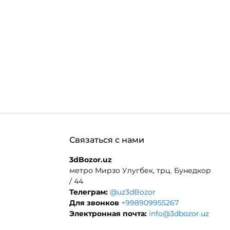
.MORE_THAN
Связаться с нами
3dBozor.uz
метро Мирзо Улугбек, трц. Бунедкор
/ 44
Телеграм:
@uz3dBozor
Для звонков
+998909955267
Электронная почта:
info@3dbozor.uz