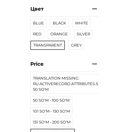
Цвет
BLUE
BLACK
WHITE
RED
ORANGE
SILVER
TRANSPARENT
GREY
Price
TRANSLATION MISSING:
RU.ACTIVERECORD.ATTRIBUTES.SPREE/PRODUCT.
50 SO'M
50 SO'M - 100 SO'M
101 SO'M - 150 SO'M
151 SO'M - 200 SO'M