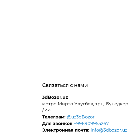
.MORE_THAN
Связаться с нами
3dBozor.uz
метро Мирзо Улугбек, трц. Бунедкор
/ 44
Телеграм:
@uz3dBozor
Для звонков
+998909955267
Электронная почта:
info@3dbozor.uz