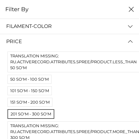
0
Filter By
Домой
Расходные материалы
Смолы для SLA DLP LCD
FILAMENT-COLOR
СМОЛЫ ДЛЯ SLA DLP LCD
PRICE
Filter By
Сортировать
TRANSLATION MISSING:
No Results
RU.ACTIVERECORD.ATTRIBUTES.SPREE/PRODUCT.LESS_THAN
50 SO'M
Not Found Filters1
50 SO'M - 100 SO'M
Not Found Filters2
101 SO'M - 150 SO'M
151 SO'M - 200 SO'M
201 SO'M - 300 SO'M
TRANSLATION MISSING:
RU.ACTIVERECORD.ATTRIBUTES.SPREE/PRODUCT.MORE_THA
300 SO'M