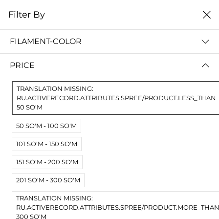
0
Filter By
Домой
Новинки и Распродажа
FILAMENT-COLOR
НОВИНКИ И РАСПРОДАЖА
PRICE
Filter By
Сортировать
TRANSLATION MISSING:
No Results
RU.ACTIVERECORD.ATTRIBUTES.SPREE/PRODUCT.LESS_THAN
50 SO'M
Not Found Filters1
Not Found Filters2
50 SO'M - 100 SO'M
101 SO'M - 150 SO'M
151 SO'M - 200 SO'M
201 SO'M - 300 SO'M
TRANSLATION MISSING:
RU.ACTIVERECORD.ATTRIBUTES.SPREE/PRODUCT.MORE_THA
300 SO'M