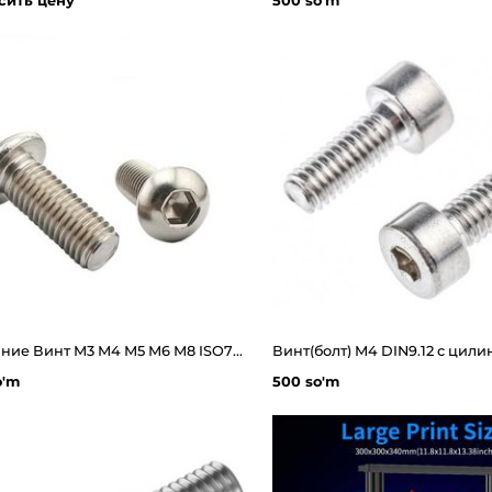
сить цену
500 so'm
Описание Винт М3 М4 М5 М6 М8 ISO7380 с полукруглой головкой и внутренним шестигранником
o'm
500 so'm