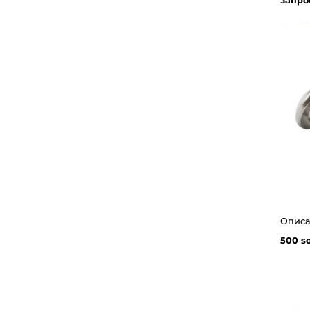
запро
500 s