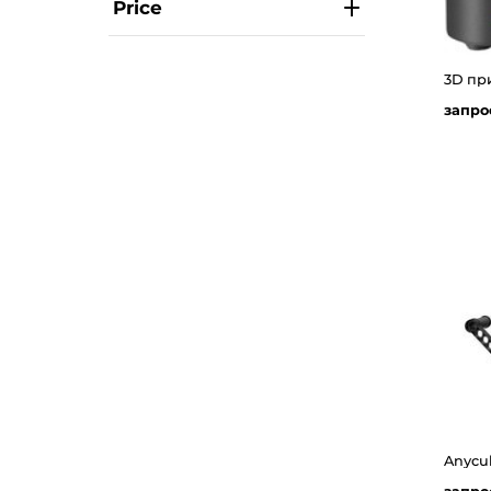
Price
3D пр
запро
Anycu