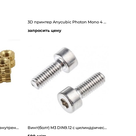
3D принтер Anycubic Photon Mono 4 Ultra
запросить цену
Резьбовые втулки(вставки) с внутренней резьбой m2, m3 ,m4, m5
Винт(болт) М3 DIN9.12 с цилиндрической головкой и внутренним шестигранником из нержавеющий стали на 8мм