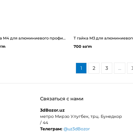
T гайка М4 для алюминиевого профиля 20x20
o'm
700 so'm
1
2
3
…
Связаться с нами
3dBozor.uz
метро Мирзо Улугбек, трц. Бунедкор
/ 44
Телеграм:
@uz3dBozor