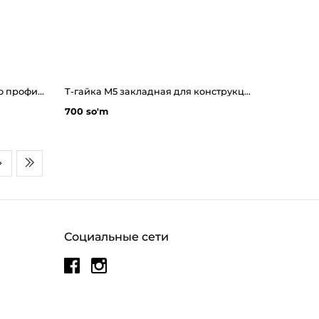
T гайка М3 для алюминиевого профиля 20x20
Т-гайка М5 закладная для конструкционного профиля 20х20
700 so'm
Социальные сети