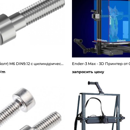
Винт(болт) М6 DIN9.12 с цилиндрической головкой и внутренним шестигранником из нержавеющий стали на 30мм
Ender-3 Max - 3D Принтер от C
o'm
запросить цену