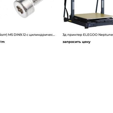
Винт(болт) М5 DIN9.12 с цилиндрической головкой и внутренним шестигранником из нержавеющий стали длина 10мм
3д принтер ELEGOO Neptune
o'm
запросить цену