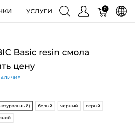
0
НКИ
УСЛУГИ
C Basic resin смола
ить цену
НАЛИЧИЕ
натуральный)
белый
черный
серый
иний