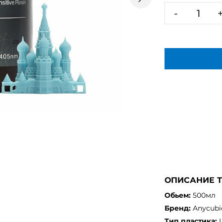
след.
-
ОПИСАНИЕ 
Обьем:
500мл
Бренд:
Anycubi
Тип пластика: