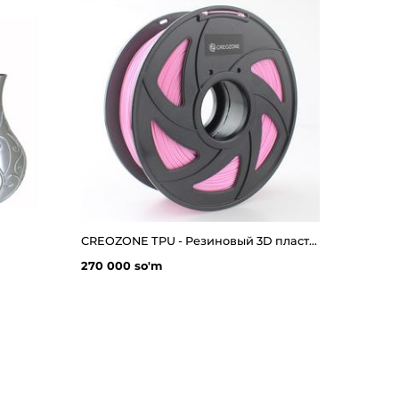
CREOZONE TPU - Резиновый 3D пластик филамент для 3д принтера. Наивысшего качества
270 000 so'm