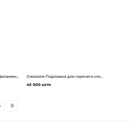
CREOZONE PLA - 3D пластик филамент для 3д принтера. Наивысшего качества
Creozone Подложка для горячего стола на 3D принтер 214х214
45 000 so'm
Социальные сети