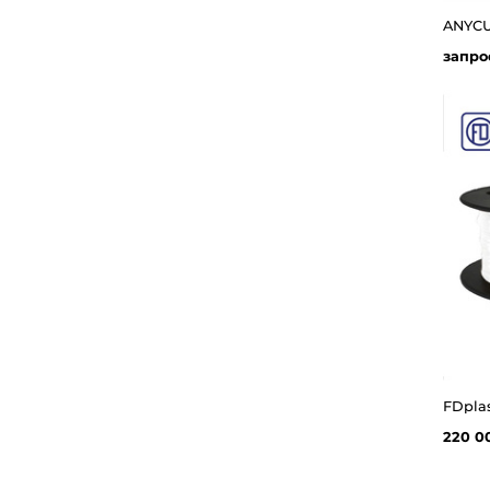
ANYCUB
запро
FDplas
220 0