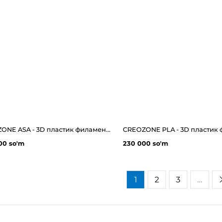
CREOZONE ASA - 3D пластик филамент для 3д принтера. Наивысшего качества
00 so'm
230 000 so'm
1
2
3
…
Связаться с нами
3dBozor.uz
метро Мирзо Улугбек, трц. Бунедкор