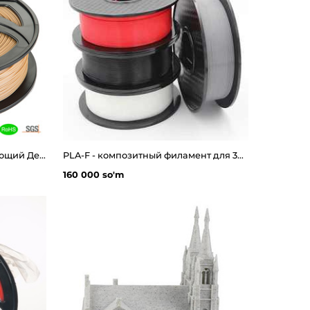
Wood - 3д пластик иммитирующий Дерево
PLA-F - композитный филамент для 3д принтера 1.0 кг
160 000 so'm