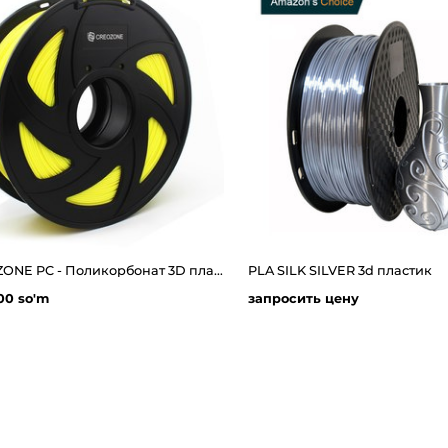
CREOZONE PC - Поликорбонат 3D пластик филамент для 3д принтера. Наивысшего качества
PLA SILK SILVER 3d пластик
00 so'm
запросить цену