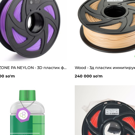
CREOZONE PA NEYLON - 3D пластик филамент для 3д принтера. Наивысшего качества
00 so'm
240 000 so'm