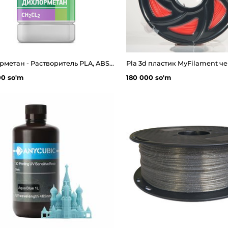
Дихлорметан - Растворитель PLA, ABS, HIPS, SBS, PETG 3d пластиков 0.5л.(665гр)
00 so'm
180 000 so'm