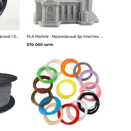
Pla 3d пластик MyFilament черный 1.0 кг
PLA Marble - Мраморный 3д пластик. Иммитация камня
270 000 so'm