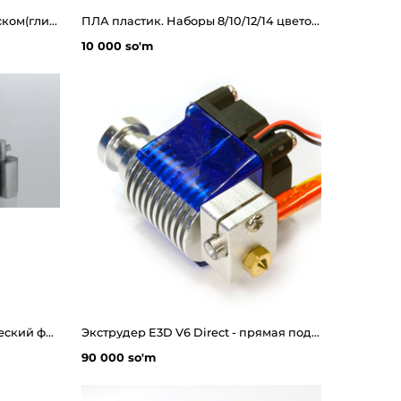
PLA Crystal - 3д пластик с блеском(глиттер)
ПЛА пластик. Наборы 8/10/12/14 цветов. Для 3Д ручки. 3D принтера
10 000 so'm
BASF Ultrafuse 316L - металический филамент для 3д принтера
Экструдер E3D V6 Direct - прямая подача
90 000 so'm