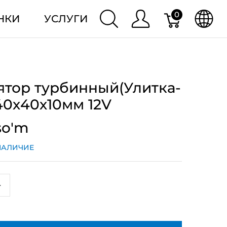
0
НКИ
УСЛУГИ
ятор турбинный(Улитка-
40х40х10мм 12V
so'm
НАЛИЧИЕ
+