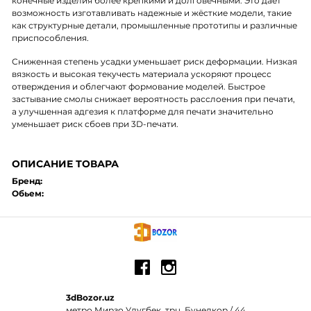
конечные изделия более крепкими и долговечными. Это даёт
возможность изготавливать надежные и жёсткие модели, такие
как структурные детали, промышленные прототипы и различные
приспособления.
Сниженная степень усадки уменьшает риск деформации. Низкая
вязкость и высокая текучесть материала ускоряют процесс
отверждения и облегчают формование моделей. Быстрое
застывание смолы снижает вероятность расслоения при печати,
а улучшенная адгезия к платформе для печати значительно
уменьшает риск сбоев при 3D-печати.
ОПИСАНИЕ ТОВАРА
Бренд:
Обьем:
3dBozor.uz
метро Мирзо Улугбек, трц. Бунедкор / 44